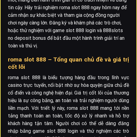
tin cậy. Hãy trải nghiệm roma slot 888 ngay hôm nay để
cảm nhận sự khác biệt và tham gia cộng đồng người
chơi ngày càng lớn. Đăng ký và khám phá các trò chơi,
hoặc thử nghiệm với game slot 888 login và 888slots
no deposit bonus để bắt đầu một hành trình giải trí an
toàn và thú vị.
roma slot 888 – Tổng quan chủ đề và giá trị
cốt lõi
roma slot 888 là biểu tượng hàng đầu trong lĩnh vực
casino trực tuyến, nổi bật nhờ sự hòa quyện giữa chủ đề
cổ điển và công nghệ hiện đại. Giá trị cốt lõi của thương
hiệu là sự công bằng, an toàn và trải nghiệm người dùng
liền mạch. Với triết lý này, roma slot 888 mang tới nền
tảng thanh toán an toàn, tốc độ xử lý nhanh và hỗ trợ
khách hàng tận tâm. Người chơi có thể dễ dàng đăng
nhập bằng game slot 888 login và thử nghiệm các trò