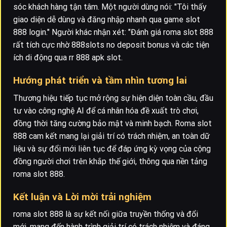
sóc khách hàng tận tâm. Một người dùng nói: "Tôi thấy
giao diện dễ dùng và đăng nhập nhanh qua game slot
888 login." Người khác nhận xét: "Đánh giá roma slot 888
rất tích cực nhờ 888slots no deposit bonus và các tiện
ích di động qua rr 888 apk slot.
Hướng phát triển và tầm nhìn tương lai
Thương hiệu tiếp tục mở rộng sự hiện diện toàn cầu, đầu
tư vào công nghệ AI để cá nhân hóa đề xuất trò chơi,
đồng thời tăng cường bảo mật và minh bạch. Roma slot
888 cam kết mang lại giải trí có trách nhiệm, an toàn dữ
liệu và sự đổi mới liên tục để đáp ứng kỳ vọng của cộng
đồng người chơi trên khắp thế giới, thông qua nền tảng
roma slot 888.
Kết luận và Lời mời trải nghiệm
roma slot 888 là sự kết nối giữa truyền thống và đổi
mới, mang đến hành trình giải trí có trách nhiệm và đáng