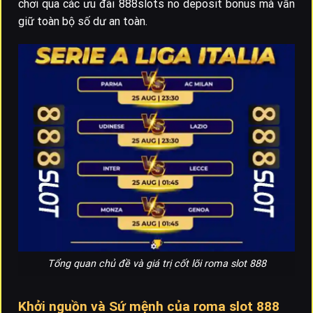
chơi qua các ưu đãi 888slots no deposit bonus mà vẫn
giữ toàn bộ số dư an toàn.
Tổng quan chủ đề và giá trị cốt lõi roma slot 888
Khởi nguồn và Sứ mệnh của roma slot 888