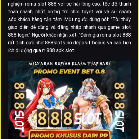
nghiệm roma slot 888 với sự hài lòng cao: tốc độ thanh
toán nhanh, chất lượng trò chơi tuyệt vời và sự chăm
sóc khách hàng tận tâm. Một người dùng nói: "Tôi thấy
giao diện dễ dùng và đăng nhập nhanh qua game slot
888 login." Người khác nhận xét: "Đánh giá roma slot 888
rất tích cực nhờ 888slots no deposit bonus và các tiện
ích di động qua rr 888 apk slot.