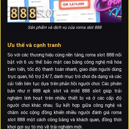
Sản phẩm và dịch vụ của roma slot 888
Ưu thế và cạnh tranh
So với các thương hiệu cùng nền tảng, roma slot 888 nổi
bật với 6 ưu thế: bảo mật cao bằng công nghệ mã hóa
tiên tiến, tốc độ thanh toán nhanh, giao diện người dùng
trực quan, hỗ trợ 24/7, danh mục trò chơi đa dạng và các
cải tiến liên tục dựa trên phản hồi người chơi. Các phiên
bản như rr 888 apk slot và mild 888 slot giúp trải
nghiệm linh hoạt trên nhiều thiết bị và ở các cấp độ
người chơi khác nhau. Sự kết hợp giữa công nghệ và
chăm sóc cộng đồng khiến nhiều người đánh giá roma
slot 888 một cách công bằng và khách quan, đồng thời
khơi gợi sự tò mò về trải nghiệm mới.