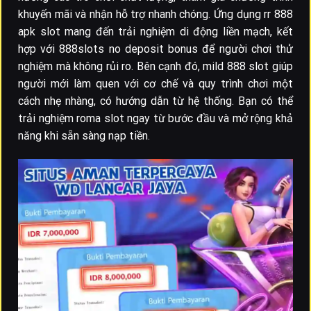
khuyến mãi và nhận hỗ trợ nhanh chóng. Ứng dụng rr 888
apk slot mang đến trải nghiệm di động liền mạch, kết
hợp với 888slots no deposit bonus để người chơi thử
nghiệm mà không rủi ro. Bên cạnh đó, mild 888 slot giúp
người mới làm quen với cơ chế và quy trình chơi một
cách nhẹ nhàng, có hướng dẫn từ hệ thống. Bạn có thể
trải nghiệm roma slot ngay từ bước đầu và mở rộng khả
năng khi sẵn sàng nạp tiền.