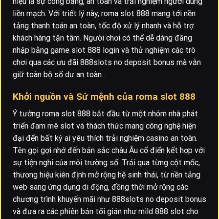
hiệu là sự công bằng, an toàn và trải nghiệm người dùng
liền mạch. Với triết lý này, roma slot 888 mang tới nền
tảng thanh toán an toàn, tốc độ xử lý nhanh và hỗ trợ
khách hàng tận tâm. Người chơi có thể dễ dàng đăng
nhập bằng game slot 888 login và thử nghiệm các trò
chơi qua các ưu đãi 888slots no deposit bonus mà vẫn
giữ toàn bộ số dư an toàn.
Khởi nguồn và Sứ mệnh của roma slot 888
Ý tưởng roma slot 888 bắt đầu từ một nhóm nhà phát
triển đam mê slot và thách thức mang công nghệ hiện
đại đến bất kỳ ai yêu thích trải nghiệm casino an toàn.
Tên gọi gợi nhớ đến bản sắc châu Âu cổ điển kết hợp với
sự tiện nghi của môi trường số. Trải qua từng cột mốc,
thương hiệu kiên định mở rộng hệ sinh thái, từ nền tảng
web sang ứng dụng di động, đồng thời mở rộng các
chương trình khuyến mãi như 888slots no deposit bonus
và đưa ra các phiên bản tối giản như mild 888 slot cho