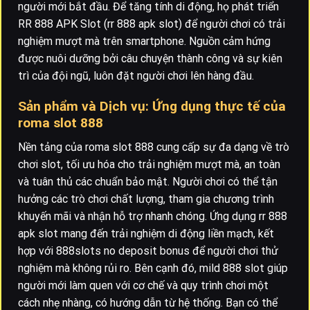
người mới bắt đầu. Để tăng tính di động, họ phát triển
RR 888 APK Slot (rr 888 apk slot) để người chơi có trải
nghiệm mượt mà trên smartphone. Nguồn cảm hứng
được nuôi dưỡng bởi câu chuyện thành công và sự kiên
trì của đội ngũ, luôn đặt người chơi lên hàng đầu.
Sản phẩm và Dịch vụ: Ứng dụng thực tế của
roma slot 888
Nền tảng của roma slot 888 cung cấp sự đa dạng về trò
chơi slot, tối ưu hóa cho trải nghiệm mượt mà, an toàn
và tuân thủ các chuẩn bảo mật. Người chơi có thể tận
hưởng các trò chơi chất lượng, tham gia chương trình
khuyến mãi và nhận hỗ trợ nhanh chóng. Ứng dụng rr 888
apk slot mang đến trải nghiệm di động liền mạch, kết
hợp với 888slots no deposit bonus để người chơi thử
nghiệm mà không rủi ro. Bên cạnh đó, mild 888 slot giúp
người mới làm quen với cơ chế và quy trình chơi một
cách nhẹ nhàng, có hướng dẫn từ hệ thống. Bạn có thể