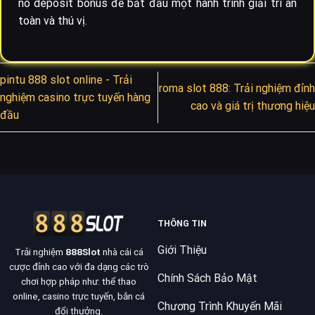
no deposit bonus để bắt đầu một hành trình giải trí an
toàn và thú vị.
pintu 888 slot online - Trải
roma slot 888: Trải nghiệm đỉnh
nghiệm casino trực tuyến hàng
cao và giá trị thương hiệu
đầu
THÔNG TIN
Giới Thiệu
Trải nghiệm
888Slot
nhà cái cá
cược đỉnh cao với đa dạng các trò
Chính Sách Bảo Mật
chơi hợp pháp như: thể thao
online, casino trực tuyến, bắn cá
Chương Trình Khuyến Mãi
đổi thưởng.