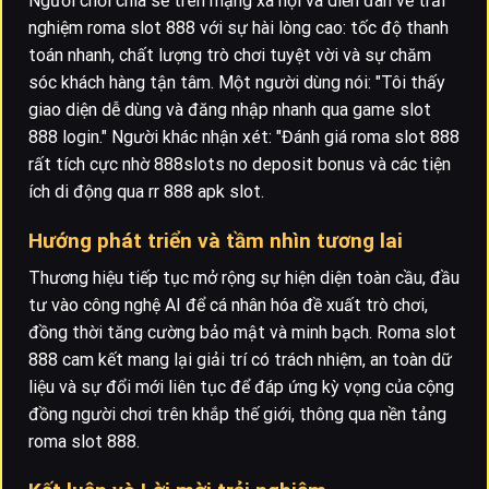
Người chơi chia sẻ trên mạng xã hội và diễn đàn về trải
nghiệm roma slot 888 với sự hài lòng cao: tốc độ thanh
toán nhanh, chất lượng trò chơi tuyệt vời và sự chăm
sóc khách hàng tận tâm. Một người dùng nói: "Tôi thấy
giao diện dễ dùng và đăng nhập nhanh qua game slot
888 login." Người khác nhận xét: "Đánh giá roma slot 888
rất tích cực nhờ 888slots no deposit bonus và các tiện
ích di động qua rr 888 apk slot.
Hướng phát triển và tầm nhìn tương lai
Thương hiệu tiếp tục mở rộng sự hiện diện toàn cầu, đầu
tư vào công nghệ AI để cá nhân hóa đề xuất trò chơi,
đồng thời tăng cường bảo mật và minh bạch. Roma slot
888 cam kết mang lại giải trí có trách nhiệm, an toàn dữ
liệu và sự đổi mới liên tục để đáp ứng kỳ vọng của cộng
đồng người chơi trên khắp thế giới, thông qua nền tảng
roma slot 888.