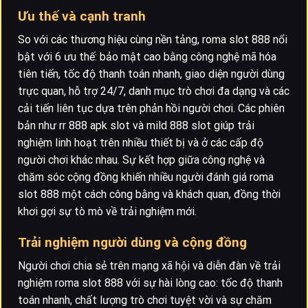
Ưu thế và cạnh tranh
So với các thương hiệu cùng nền tảng, roma slot 888 nổi
bật với 6 ưu thế: bảo mật cao bằng công nghệ mã hóa
tiên tiến, tốc độ thanh toán nhanh, giao diện người dùng
trực quan, hỗ trợ 24/7, danh mục trò chơi đa dạng và các
cải tiến liên tục dựa trên phản hồi người chơi. Các phiên
bản như rr 888 apk slot và mild 888 slot giúp trải
nghiệm linh hoạt trên nhiều thiết bị và ở các cấp độ
người chơi khác nhau. Sự kết hợp giữa công nghệ và
chăm sóc cộng đồng khiến nhiều người đánh giá roma
slot 888 một cách công bằng và khách quan, đồng thời
khơi gợi sự tò mò về trải nghiệm mới.
Trải nghiệm người dùng và cộng đồng
Người chơi chia sẻ trên mạng xã hội và diễn đàn về trải
nghiệm roma slot 888 với sự hài lòng cao: tốc độ thanh
toán nhanh, chất lượng trò chơi tuyệt vời và sự chăm