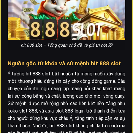
hit 888 slot – Tổng quan chủ đề và giá trị cốt lõi
Nguồn gốc từ khóa và sứ mệnh hit 888 slot
Ý tưởng hit 888 slot bắt nguồn từ mong muốn xây dựng
một thương hiệu đáng tin cậy cho cộng đồng game. Câu
chuyện của đội ngũ sáng lập mang nỗi khao khát mang
lại sự công bằng và chất lượng cao cho mọi vòng quay.
Sứ mệnh được mở rộng nhờ các liên kết nền tảng như
koko slot 888, và asia slot 888 login trở thành điểm tựa
cho người dùng khu vực châu Á, tăng tính tiếp cận và sự
thân thuộc. Nhờ đó, hit 888 slot không chỉ là trò chơi mà