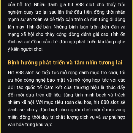
của hỗ trợ. Nhiều đánh giá hit 888 slot cho thấy trải
nghiệm quay trở lại sau lần thử đầu tiên, đồng thời nhấn
mạnh sự an toàn và dễ tiếp cận trên cả nền tảng di động
lẫn máy tính để bàn. Những bình luận trên diễn đàn và
mạng xã hội cho thấy cộng đồng đánh giá cao tính ổn
định và sự đồng cảm từ đội ngũ phát triển khi lắng nghe
ý kiến người chơi.
Định hướng phát triển và tầm nhìn tương lai
Hit 888 slot sẽ tiếp tục mở rộng danh mục trò chơi, tối
ưu hóa công nghệ bảo mật và mở rộng hợp tác với các
đối tác quốc tế. Cam kết của thương hiệu là thúc đẩy
đổi mới dựa trên dữ liệu, tăng tính minh bạch và trách
nhiệm xã hội. Với mục tiêu toàn cầu hóa, hit 888 slot sẽ
dành sự chú ý đặc biệt cho người chơi mới ở mọi vùng
miền, đồng thời duy trì chất lượng dịch vụ và sự phù hợp
văn hóa từng khu vực.