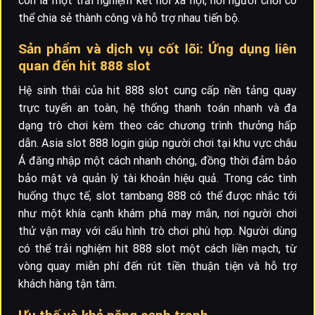
còn là một trải nghiệm kết nối xã hội, nơi người chơi có
thể chia sẻ thành công và hỗ trợ nhau tiến bộ.
Sản phẩm và dịch vụ cốt lõi: Ứng dụng liên
quan đến hit 888 slot
Hệ sinh thái của hit 888 slot cung cấp nền tảng quay
trực tuyến an toàn, hệ thống thanh toán nhanh và đa
dạng trò chơi kèm theo các chương trình thưởng hấp
dẫn. Asia slot 888 login giúp người chơi tại khu vực châu
Á đăng nhập một cách nhanh chóng, đồng thời đảm bảo
bảo mật và quản lý tài khoản hiệu quả. Trong các tình
huống thực tế, slot tambang 888 có thể được nhắc tới
như một khía cạnh khám phá may mắn, nơi người chơi
thử vận may với cấu hình trò chơi phù hợp. Người dùng
có thể trải nghiệm hit 888 slot một cách liền mạch, từ
vòng quay miễn phí đến rút tiền thuận tiện và hỗ trợ
khách hàng tận tâm.