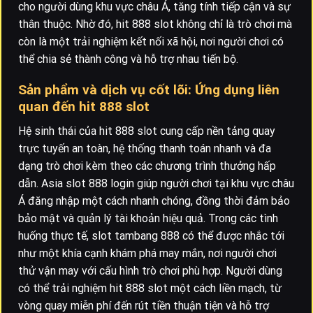
cho người dùng khu vực châu Á, tăng tính tiếp cận và sự
thân thuộc. Nhờ đó, hit 888 slot không chỉ là trò chơi mà
còn là một trải nghiệm kết nối xã hội, nơi người chơi có
thể chia sẻ thành công và hỗ trợ nhau tiến bộ.
Sản phẩm và dịch vụ cốt lõi: Ứng dụng liên
quan đến hit 888 slot
Hệ sinh thái của hit 888 slot cung cấp nền tảng quay
trực tuyến an toàn, hệ thống thanh toán nhanh và đa
dạng trò chơi kèm theo các chương trình thưởng hấp
dẫn. Asia slot 888 login giúp người chơi tại khu vực châu
Á đăng nhập một cách nhanh chóng, đồng thời đảm bảo
bảo mật và quản lý tài khoản hiệu quả. Trong các tình
huống thực tế, slot tambang 888 có thể được nhắc tới
như một khía cạnh khám phá may mắn, nơi người chơi
thử vận may với cấu hình trò chơi phù hợp. Người dùng
có thể trải nghiệm hit 888 slot một cách liền mạch, từ
vòng quay miễn phí đến rút tiền thuận tiện và hỗ trợ