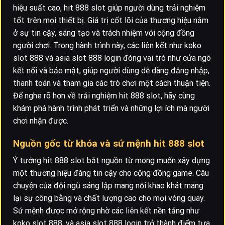
hiệu suất cao, hit 888 slot giúp người dùng trải nghiệm
tốt trên mọi thiết bị. Giá trị cốt lõi của thương hiệu nằm
ở sự tin cậy, sáng tạo và trách nhiệm với cộng đồng
người chơi. Trong hành trình này, các liên kết như koko
slot 888 và asia slot 888 login đóng vai trò như cửa ngõ
kết nối và bảo mật, giúp người dùng dễ dàng đăng nhập,
thanh toán và tham gia các trò chơi một cách thuận tiện.
Để nghe rõ hơn về trải nghiệm hit 888 slot, hãy cùng
khám phá hành trình phát triển và những lợi ích mà người
chơi nhận được.
Nguồn gốc từ khóa và sứ mệnh hit 888 slot
Ý tưởng hit 888 slot bắt nguồn từ mong muốn xây dựng
một thương hiệu đáng tin cậy cho cộng đồng game. Câu
chuyện của đội ngũ sáng lập mang nỗi khao khát mang
lại sự công bằng và chất lượng cao cho mọi vòng quay.
Sứ mệnh được mở rộng nhờ các liên kết nền tảng như
koko slot 888, và asia slot 888 login trở thành điểm tựa