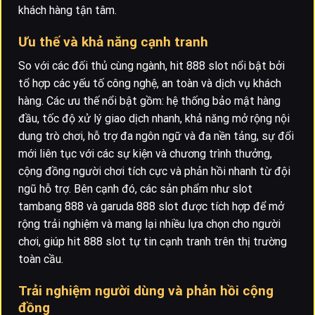
khách hàng tận tâm.
Ưu thế và khả năng cạnh tranh
So với các đối thủ cùng ngành, hit 888 slot nổi bật bởi
tổ hợp các yếu tố công nghệ, an toàn và dịch vụ khách
hàng. Các ưu thế nổi bật gồm: hệ thống bảo mật hàng
đầu, tốc độ xử lý giao dịch nhanh, khả năng mở rộng nội
dung trò chơi, hỗ trợ đa ngôn ngữ và đa nền tảng, sự đổi
mới liên tục với các sự kiện và chương trình thưởng,
cộng đồng người chơi tích cực và phản hồi nhanh từ đội
ngũ hỗ trợ. Bên cạnh đó, các sản phẩm như slot
tambang 888 và garuda 888 slot được tích hợp để mở
rộng trải nghiệm và mang lại nhiều lựa chọn cho người
chơi, giúp hit 888 slot tự tin cạnh tranh trên thị trường
toàn cầu.
Trải nghiệm người dùng và phản hồi cộng
đồng