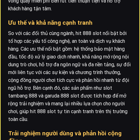
vòng quay miễn phí đến rút tiền thuận tiện và hỗ trợ
khách hàng tận tâm.
Ưu thế và khả năng cạnh tranh
So với các đối thủ cùng ngành, hit 888 slot nổi bật bởi
tổ hợp các yếu tố công nghệ, an toàn và dịch vụ khách
hàng. Các ưu thế nổi bật gồm: hệ thống bảo mật hàng
đầu, tốc độ xử lý giao dịch nhanh, khả năng mở rộng nội
dung trò chơi, hỗ trợ đa ngôn ngữ và đa nền tảng, sự đổi
mới liên tục với các sự kiện và chương trình thưởng,
cộng đồng người chơi tích cực và phản hồi nhanh từ đội
ngũ hỗ trợ. Bên cạnh đó, các sản phẩm như slot
tambang 888 và garuda 888 slot được tích hợp để mở
rộng trải nghiệm và mang lại nhiều lựa chọn cho người
chơi, giúp hit 888 slot tự tin cạnh tranh trên thị trường
toàn cầu.
Trải nghiệm người dùng và phản hồi cộng