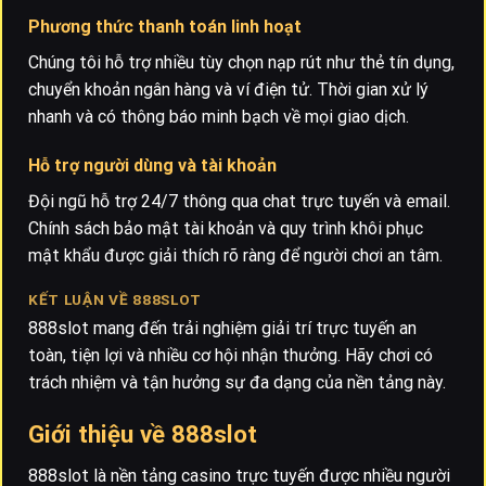
Phương thức thanh toán linh hoạt
Chúng tôi hỗ trợ nhiều tùy chọn nạp rút như thẻ tín dụng,
chuyển khoản ngân hàng và ví điện tử. Thời gian xử lý
nhanh và có thông báo minh bạch về mọi giao dịch.
Hỗ trợ người dùng và tài khoản
Đội ngũ hỗ trợ 24/7 thông qua chat trực tuyến và email.
Chính sách bảo mật tài khoản và quy trình khôi phục
mật khẩu được giải thích rõ ràng để người chơi an tâm.
KẾT LUẬN VỀ 888SLOT
888slot mang đến trải nghiệm giải trí trực tuyến an
toàn, tiện lợi và nhiều cơ hội nhận thưởng. Hãy chơi có
trách nhiệm và tận hưởng sự đa dạng của nền tảng này.
Giới thiệu về 888slot
888slot là nền tảng casino trực tuyến được nhiều người