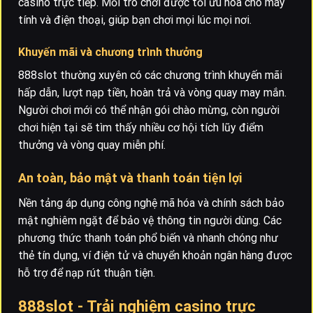
casino trực tiếp. Mỗi trò chơi được tối ưu hóa cho máy
tính và điện thoại, giúp bạn chơi mọi lúc mọi nơi.
Khuyến mãi và chương trình thưởng
888slot thường xuyên có các chương trình khuyến mãi
hấp dẫn, lượt nạp tiền, hoàn trả và vòng quay may mắn.
Người chơi mới có thể nhận gói chào mừng, còn người
chơi hiện tại sẽ tìm thấy nhiều cơ hội tích lũy điểm
thưởng và vòng quay miễn phí.
An toàn, bảo mật và thanh toán tiện lợi
Nền tảng áp dụng công nghệ mã hóa và chính sách bảo
mật nghiêm ngặt để bảo vệ thông tin người dùng. Các
phương thức thanh toán phổ biến và nhanh chóng như
thẻ tín dụng, ví điện tử và chuyển khoản ngân hàng được
hỗ trợ để nạp rút thuận tiện.
888slot - Trải nghiệm casino trực