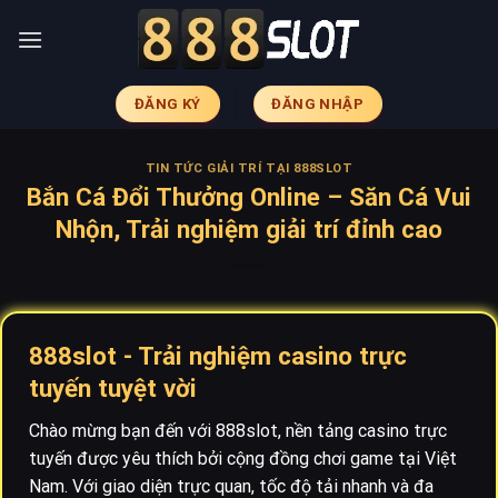
Skip
to
content
ĐĂNG KÝ
ĐĂNG NHẬP
TIN TỨC GIẢI TRÍ TẠI 888SLOT
Bắn Cá Đổi Thưởng Online – Săn Cá Vui
Nhộn, Trải nghiệm giải trí đỉnh cao
888slot - Trải nghiệm casino trực
tuyến tuyệt vời
Chào mừng bạn đến với 888slot, nền tảng casino trực
tuyến được yêu thích bởi cộng đồng chơi game tại Việt
Nam. Với giao diện trực quan, tốc độ tải nhanh và đa