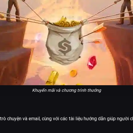
Khuyến mãi và chương trình thưởng
trò chuyện và email, cùng với các tài liệu hướng dẫn giúp người c