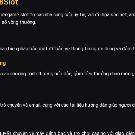
88Slot
tựa game slot từ các nhà cung cấp uy tín, với đồ họa sắc nét, â
t số vòng thưởng.
các biện pháp bảo mật để bảo vệ thông tin người dùng và đảm bả
ởng
c các chương trình thưởng hấp dẫn, gồm tiền thưởng chào mừng,
trò chuyện và email, cùng với các tài liệu hướng dẫn giúp người c
 tuyến chuyên về máy đánh bạc và trò chơi casino với giao diện