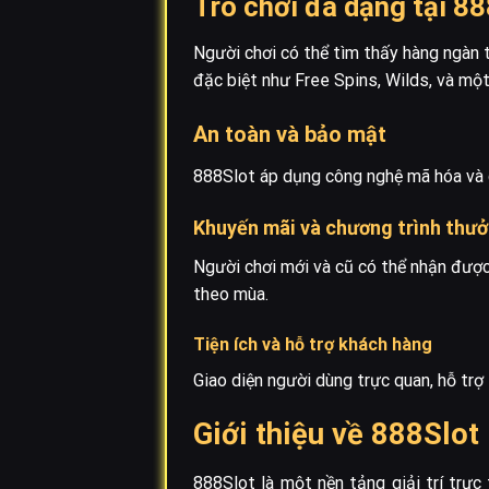
Trò chơi đa dạng tại 8
Người chơi có thể tìm thấy hàng ngàn 
đặc biệt như Free Spins, Wilds, và mộ
An toàn và bảo mật
888Slot áp dụng công nghệ mã hóa và 
Khuyến mãi và chương trình thư
Người chơi mới và cũ có thể nhận đượ
theo mùa.
Tiện ích và hỗ trợ khách hàng
Giao diện người dùng trực quan, hỗ trợ 
Giới thiệu về 888Slot
888Slot là một nền tảng giải trí trực