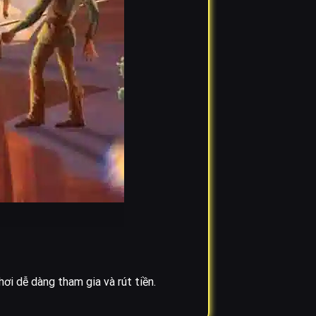
hơi dễ dàng tham gia và rút tiền.