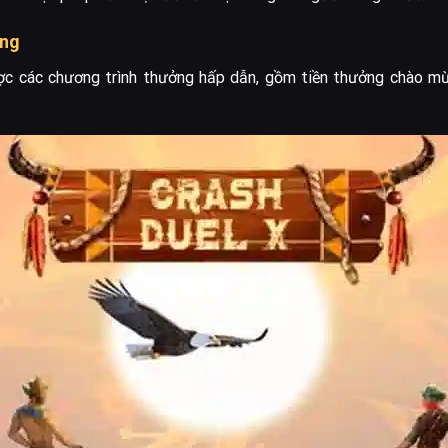
ởng
ợc các chương trình thưởng hấp dẫn, gồm tiền thưởng chào mừ