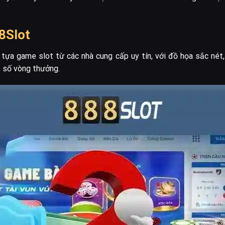
88Slot
 tựa game slot từ các nhà cung cấp uy tín, với đồ họa sắc nét
t số vòng thưởng.