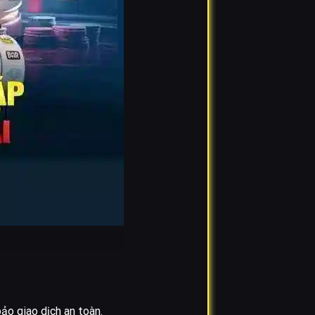
o giao dịch an toàn.