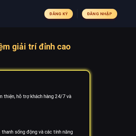
ĐĂNG KÝ
ĐĂNG NHẬP
m giải trí đỉnh cao
n thiện, hỗ trợ khách hàng 24/7 và
m thanh sống động và các tính năng