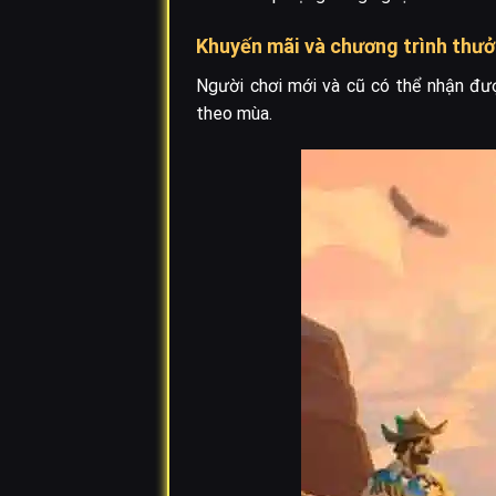
Khuyến mãi và chương trình thư
Người chơi mới và cũ có thể nhận đư
theo mùa.