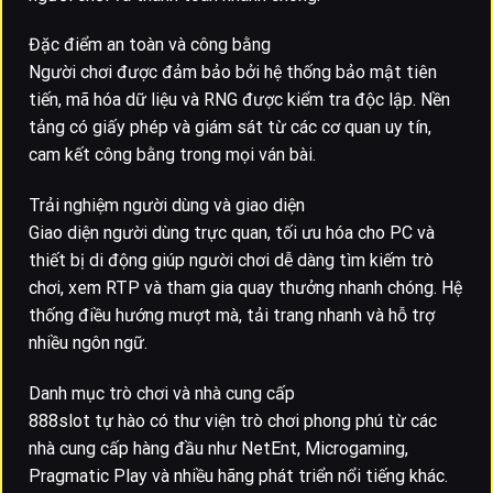
Đặc điểm an toàn và công bằng
Người chơi được đảm bảo bởi hệ thống bảo mật tiên
tiến, mã hóa dữ liệu và RNG được kiểm tra độc lập. Nền
tảng có giấy phép và giám sát từ các cơ quan uy tín,
cam kết công bằng trong mọi ván bài.
Trải nghiệm người dùng và giao diện
Giao diện người dùng trực quan, tối ưu hóa cho PC và
thiết bị di động giúp người chơi dễ dàng tìm kiếm trò
chơi, xem RTP và tham gia quay thưởng nhanh chóng. Hệ
thống điều hướng mượt mà, tải trang nhanh và hỗ trợ
nhiều ngôn ngữ.
Danh mục trò chơi và nhà cung cấp
888slot tự hào có thư viện trò chơi phong phú từ các
nhà cung cấp hàng đầu như NetEnt, Microgaming,
Pragmatic Play và nhiều hãng phát triển nổi tiếng khác.