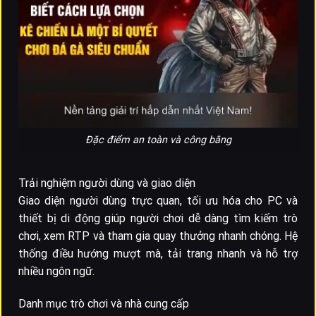
Đặc điểm an toàn và công bằng
Trải nghiệm người dùng và giao diện
Giao diện người dùng trực quan, tối ưu hóa cho PC và
thiết bị di động giúp người chơi dễ dàng tìm kiếm trò
chơi, xem RTP và tham gia quay thưởng nhanh chóng. Hệ
thống điều hướng mượt mà, tải trang nhanh và hỗ trợ
nhiều ngôn ngữ.
Danh mục trò chơi và nhà cung cấp