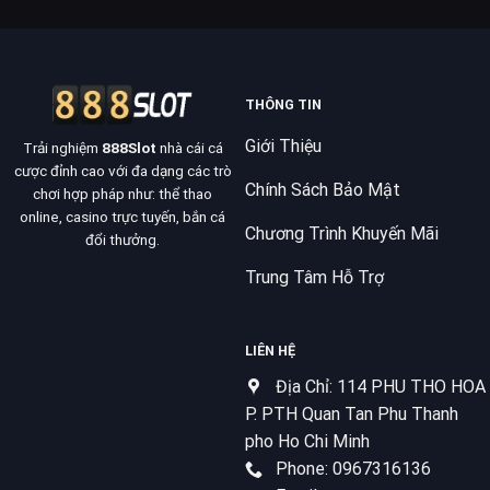
THÔNG TIN
Giới Thiệu
Trải nghiệm
888Slot
nhà cái cá
cược đỉnh cao với đa dạng các trò
Chính Sách Bảo Mật
chơi hợp pháp như: thể thao
online, casino trực tuyến, bắn cá
Chương Trình Khuyến Mãi
đổi thưởng.
Trung Tâm Hỗ Trợ
LIÊN HỆ
Địa Chỉ: 114 PHU THO HOA
P. PTH Quan Tan Phu Thanh
pho Ho Chi Minh
Phone: 0967316136