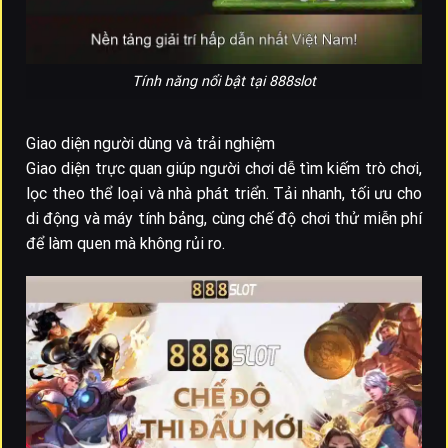
Tính năng nổi bật tại 888slot
Giao diện người dùng và trải nghiệm
Giao diện trực quan giúp người chơi dễ tìm kiếm trò chơi,
lọc theo thể loại và nhà phát triển. Tải nhanh, tối ưu cho
di động và máy tính bảng, cùng chế độ chơi thử miễn phí
để làm quen mà không rủi ro.