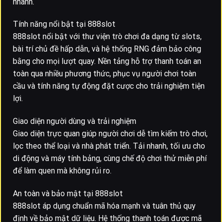
nhanh.
Tính năng nổi bật tại 888slot
888slot nổi bật với thư viện trò chơi đa dạng từ slots,
bài trí chủ đề hấp dẫn, và hệ thống RNG đảm bảo công
bằng cho mọi lượt quay. Nền tảng hỗ trợ thanh toán an
toàn qua nhiều phương thức, phục vụ người chơi toàn
cầu và tính năng tự động đặt cược cho trải nghiệm tiện
lợi.
Giao diện người dùng và trải nghiệm
Giao diện trực quan giúp người chơi dễ tìm kiếm trò chơi,
lọc theo thể loại và nhà phát triển. Tải nhanh, tối ưu cho
di động và máy tính bảng, cùng chế độ chơi thử miễn phí
để làm quen mà không rủi ro.
An toàn và bảo mật tại 888slot
888slot áp dụng chuẩn mã hóa mạnh và tuân thủ quy
định về bảo mật dữ liệu. Hệ thống thanh toán được mã