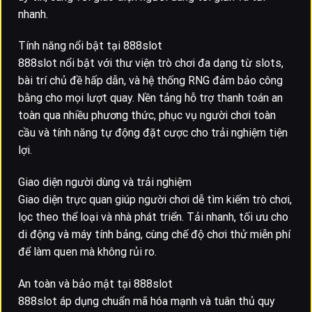
nhanh.
Tính năng nổi bật tại 888slot
888slot nổi bật với thư viện trò chơi đa dạng từ slots,
bài trí chủ đề hấp dẫn, và hệ thống RNG đảm bảo công
bằng cho mọi lượt quay. Nền tảng hỗ trợ thanh toán an
toàn qua nhiều phương thức, phục vụ người chơi toàn
cầu và tính năng tự động đặt cược cho trải nghiệm tiện
lợi.
Giao diện người dùng và trải nghiệm
Giao diện trực quan giúp người chơi dễ tìm kiếm trò chơi,
lọc theo thể loại và nhà phát triển. Tải nhanh, tối ưu cho
di động và máy tính bảng, cùng chế độ chơi thử miễn phí
để làm quen mà không rủi ro.
An toàn và bảo mật tại 888slot
888slot áp dụng chuẩn mã hóa mạnh và tuân thủ quy