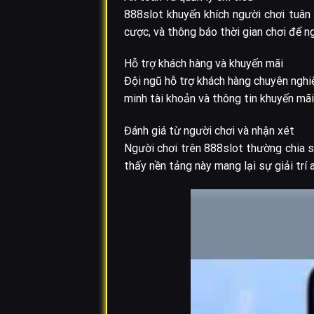
888slot khuyến khích người chơi tuân
cược, và thông báo thời gian chơi để ng
Hỗ trợ khách hàng và khuyến mãi
Đội ngũ hỗ trợ khách hàng chuyên nghi
minh tài khoản và thông tin khuyến mãi
Đánh giá từ người chơi và nhận xét
Người chơi trên 888slot thường chia sẻ
thấy nền tảng này mang lại sự giải trí 