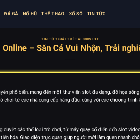
ĐÁ GÀ
NỔ HŨ
THỂ THAO
XỔ SỐ
TIN TỨC
TIN TỨC GIẢI TRÍ TẠI 888SLOT
Online – Săn Cá Vui Nhộn, Trải nghiệ
uyến phổ biến, mang đến một thư viện slot đa dạng, đồ họa sống
rò chơi từ các nhà cung cấp hàng đầu, cùng với các chương trìn
g duyệt các thể loại trò chơi, từ máy quay cổ điển đến slot vide
tiến hóa. Giao diện trực quan giúp người mới làm quen nhanh chó