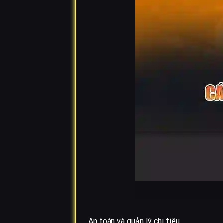
An toàn và quản lý chi tiêu