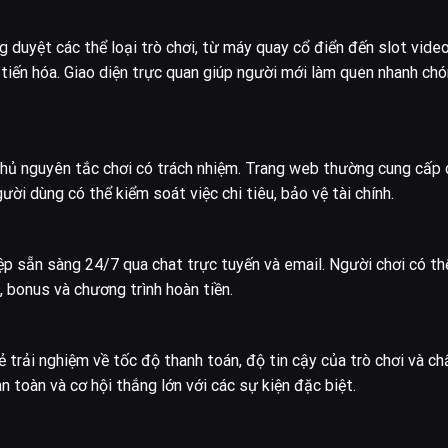
g duyệt các thể loại trò chơi, từ máy quay cổ điển đến slot vide
tiến hóa. Giao diện trực quan giúp người mới làm quen nhanh chó
thủ nguyên tắc chơi có trách nhiệm. Trang web thường cung cấp c
ười dùng có thể kiểm soát việc chi tiêu, bảo vệ tài chính.
ệp sẵn sàng 24/7 qua chat trực tuyến và email. Người chơi có th
, bonus và chương trình hoàn tiền.
 trải nghiệm về tốc độ thanh toán, độ tin cậy của trò chơi và ch
an toàn và cơ hội thắng lớn với các sự kiện đặc biệt.