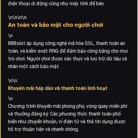
điện thoại di động cũng như máy tính để bàn.
\n\n
\n\n
An toàn và bảo mật cho người chơi
\n
888slot áp dụng công nghệ mã hóa SSL, thanh toán an
toàn, và kiểm soát RNG để đảm bảo công bằng cho mọi
trò chơi. Người chơi được xác thực và lưu trữ dữ liệu cá
nhân một cách bảo mật.
\n\n
Khuyến mãi hấp dẫn và thanh toán linh hoạt
\n
Chương trình khuyến mãi phong phú, vòng quay miễn phí
và thưởng đăng ký. Các phương thức thanh toán phổ
biến như chuyển khoản, ví điện tử và thẻ tín dụng được
hỗ trợ thuận tiện và nhanh chóng.