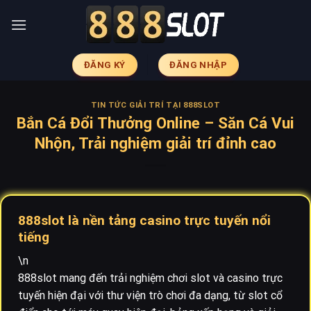
Skip
to
content
ĐĂNG KÝ
ĐĂNG NHẬP
TIN TỨC GIẢI TRÍ TẠI 888SLOT
Bắn Cá Đổi Thưởng Online – Săn Cá Vui
Nhộn, Trải nghiệm giải trí đỉnh cao
888slot là nền tảng casino trực tuyến nổi
tiếng
\n
888slot mang đến trải nghiệm chơi slot và casino trực
tuyến hiện đại với thư viện trò chơi đa dạng, từ slot cổ