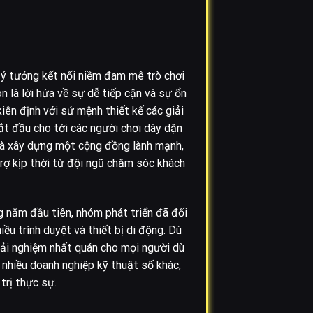
 ý tưởng kết nối niềm đam mê trò chơi
n là lời hứa về sự dễ tiếp cận và sự ổn
iên định với sứ mệnh thiết kế các giải
t đầu cho tới các người chơi dày dặn
 và xây dựng một cộng đồng lành mạnh,
trợ kịp thời từ đội ngũ chăm sóc khách
g năm đầu tiên, nhóm phát triển đã đối
ều trình duyệt và thiết bị di động. Dù
trải nghiệm nhất quán cho mọi người dù
nhiều doanh nghiệp kỹ thuật số khác,
trị thực sự.