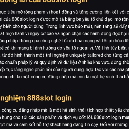
mục tiêu mở rộng phạm vi hoạt động và tăng cường liên kết với c
ai của 888slot login được mô tả bằng ba yếu tố chủ đạo: mở rộ
y biến cho người dùng. Trong lĩnh vực bảo mật, nền tảng sẽ đẩ
át hiện hành vi nguy cơ cao và ngăn chặn các hành động độc hại n
đăng nhập thông qua công nghệ tối ưu hóa mạng và tối ưu hóa dữ 
 kể cả khi mạng bị ảnh hưởng do yếu tố ngoại vi. Về tính tùy biế
 từ đó hình thành một trải nghiệm uniquely tailored cho từng cá
ác chuẩn pháp lý và quy định về dữ liệu ở nhiều khu vực, đồng th
tiếp tục lắng nghe phản hồi của người dùng, hợp tác với các nhà p
ông chỉ là một công cụ đăng nhập mà còn là một hệ sinh thái hỗ 
i nghiệm 888slot login
t công cụ đăng nhập mà là một hệ sinh thái tích hợp thiết yếu c
hứng cho tới các sản phẩm và dịch vụ cốt lõi, 888slot login ma
ượt mà và cam kết hỗ trợ khách hàng đáng tin cậy. Đối với những