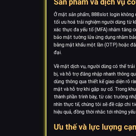
Sản phẩm và dịch vụ cốt
Ở mặt sản phẩm, 888slot login không c
tối ưu hoá trải nghiệm người dùng từ k
xác thực đa yếu tố (MFA) nhằm tăng c
bảo mật tường lửa ứng dụng nhằm bảo v
bằng mật khẩu một lần (OTP) hoặc đăn
đại.
Về mặt dịch vụ, người dùng có thể trải
bị, và hỗ trợ đăng nhập nhanh thông qu
dùng thông qua thiết kế giao diện rõ r
mật và hỗ trợ khi gặp sự cố. Trong khu
thành phần trình bày, từ các trường nh
nhìn thực tế, chúng tôi sẽ đề cập chi 
hiệu quả, đồng thời nhắc tới những yếu
Ưu thế và lực lượng cạn