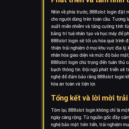
Nhìn về phía trước, 888slot login đặt 
cho người dùng trên toàn cầu. Tương l
suất miễn nhiễm và tăng cường tính tù
bằng trí tuệ nhân tạo và học máy để ph
888slot login sẽ tối ưu hóa quá trình 
thiện trải nghiệm ở mọi khu vực địa lý,
nhân hóa giao diện và mức độ bảo mật,
888slot login chú trọng đến tuân thủ c
bạch thông tin. Đội ngũ phát triển sẽ 
nghệ để đảm bảo rằng 888slot login kh
hóa an toàn và tiện lợi.
Tổng kết và lời mời trả
Tóm lại, 888slot login không chỉ là mộ
ngày càng rộng. Từ nguồn gốc đầy cảm 
nghệ bảo mật tiên tiến, trải nghiệm m