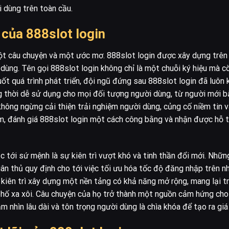
 dùng trên toàn cầu.
của 888slot login
ột câu chuyện và một ước mơ. 888slot login được xây dựng trên
dùng. Tên gọi 888slot login không chỉ là một chuỗi ký hiệu mà cò
ốt quá trình phát triển, đội ngũ đứng sau 888slot login đã luôn k
 thời dễ sử dụng cho mọi đối tượng người dùng, từ người mới bắ
 không ngừng cải thiện trải nghiệm người dùng, củng cố niềm tin
iệm, đánh giá 888slot login một cách công bằng và nhận được hỗ 
 tới sứ mệnh là sự kiên trì vượt khó và tinh thần đổi mới. Nhữn
n thủ quy định cho tới việc tối ưu hóa tốc độ đăng nhập trên nhi
 kiên trì xây dựng một nền tảng có khả năng mở rộng, mang lại 
hố xa xôi. Câu chuyện của họ trở thành một nguồn cảm hứng cho 
 nhìn lâu dài và tôn trọng người dùng là chìa khóa để tạo ra giá 