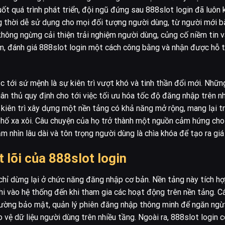
ốt quá trình phát triển, đội ngũ đứng sau 888slot login đã luôn k
 thời dễ sử dụng cho mọi đối tượng người dùng, từ người mới bắ
 không ngừng cải thiện trải nghiệm người dùng, củng cố niềm tin
iệm, đánh giá 888slot login một cách công bằng và nhận được hỗ 
 tới sứ mệnh là sự kiên trì vượt khó và tinh thần đổi mới. Nhữn
n thủ quy định cho tới việc tối ưu hóa tốc độ đăng nhập trên nhi
 kiên trì xây dựng một nền tảng có khả năng mở rộng, mang lại 
hố xa xôi. Câu chuyện của họ trở thành một nguồn cảm hứng cho 
 nhìn lâu dài và tôn trọng người dùng là chìa khóa để tạo ra giá 
 lõi của 888slot login
hỉ dừng lại ở chức năng đăng nhập cơ bản. Nền tảng này tích h
hi vào hệ thống đến khi tham gia các hoạt động trên nền tảng. C
ường bảo mật, quản lý phiên đăng nhập thông minh để ngăn ngừa
ệ dữ liệu người dùng trên nhiều tầng. Ngoài ra, 888slot login c