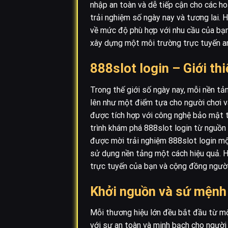
nhập an toàn và dễ tiếp cận cho các ho
trải nghiệm số ngày nay và tương lai. 
về mức độ phù hợp với nhu cầu của bạn
xây dựng một môi trường trực tuyến an
888slot login – Giới t
Trong thế giới số ngày nay, mỗi nền tả
lên như một điểm tựa cho người chơi và
được tích hợp với công nghệ bảo mật tiê
trình khám phá 888slot login từ nguồn
được mời trải nghiệm 888slot login mộ
sử dụng nền tảng một cách hiệu quả. H
trực tuyến của bạn và cộng đồng người
Khởi nguồn và sứ mệnh 
Mỗi thương hiệu lớn đều bắt đầu từ m
với sự an toàn và minh bạch cho người 