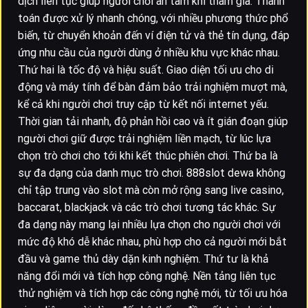
dịch liên tục giúp người chơi an tâm khi tham gia. Thanh
toán được xử lý nhanh chóng, với nhiều phương thức phổ
biến, từ chuyển khoản đến ví điện tử và thẻ tín dụng, đáp
ứng nhu cầu của người dùng ở nhiều khu vực khác nhau.
Thứ hai là tốc độ và hiệu suất. Giao diện tối ưu cho di
động và máy tính để bàn đảm bảo trải nghiệm mượt mà,
kể cả khi người chơi truy cập từ kết nối internet yếu.
Thời gian tải nhanh, độ phản hồi cao và ít gián đoạn giúp
người chơi giữ được trải nghiệm liền mạch, từ lúc lựa
chọn trò chơi cho tới khi kết thúc phiên chơi. Thứ ba là
sự đa dạng của danh mục trò chơi. 888slot dewa không
chỉ tập trung vào slot mà còn mở rộng sang live casino,
baccarat, blackjack và các trò chơi tương tác khác. Sự
đa dạng này mang lại nhiều lựa chọn cho người chơi với
mức độ khó dễ khác nhau, phù hợp cho cả người mới bắt
đầu và game thủ dày dặn kinh nghiệm. Thứ tư là khả
năng đổi mới và tích hợp công nghệ. Nền tảng liên tục
thử nghiệm và tích hợp các công nghệ mới, từ tối ưu hóa