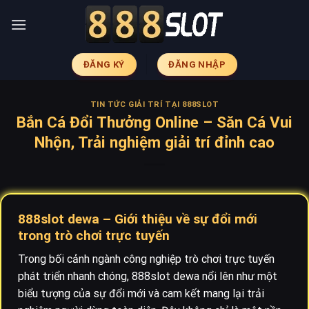
Skip
to
content
ĐĂNG KÝ
ĐĂNG NHẬP
TIN TỨC GIẢI TRÍ TẠI 888SLOT
Bắn Cá Đổi Thưởng Online – Săn Cá Vui
Nhộn, Trải nghiệm giải trí đỉnh cao
888slot dewa – Giới thiệu về sự đổi mới
trong trò chơi trực tuyến
Trong bối cảnh ngành công nghiệp trò chơi trực tuyến
phát triển nhanh chóng, 888slot dewa nổi lên như một
biểu tượng của sự đổi mới và cam kết mang lại trải