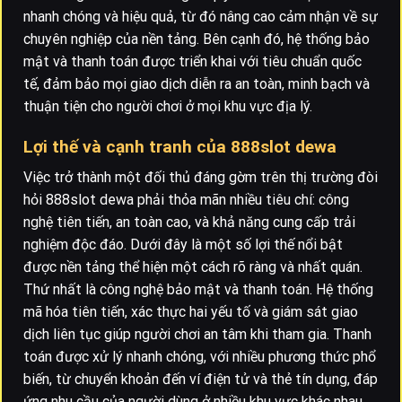
nhanh chóng và hiệu quả, từ đó nâng cao cảm nhận về sự
chuyên nghiệp của nền tảng. Bên cạnh đó, hệ thống bảo
mật và thanh toán được triển khai với tiêu chuẩn quốc
tế, đảm bảo mọi giao dịch diễn ra an toàn, minh bạch và
thuận tiện cho người chơi ở mọi khu vực địa lý.
Lợi thế và cạnh tranh của 888slot dewa
Việc trở thành một đối thủ đáng gờm trên thị trường đòi
hỏi 888slot dewa phải thỏa mãn nhiều tiêu chí: công
nghệ tiên tiến, an toàn cao, và khả năng cung cấp trải
nghiệm độc đáo. Dưới đây là một số lợi thế nổi bật
được nền tảng thể hiện một cách rõ ràng và nhất quán.
Thứ nhất là công nghệ bảo mật và thanh toán. Hệ thống
mã hóa tiên tiến, xác thực hai yếu tố và giám sát giao
dịch liên tục giúp người chơi an tâm khi tham gia. Thanh
toán được xử lý nhanh chóng, với nhiều phương thức phổ
biến, từ chuyển khoản đến ví điện tử và thẻ tín dụng, đáp
ứng nhu cầu của người dùng ở nhiều khu vực khác nhau.