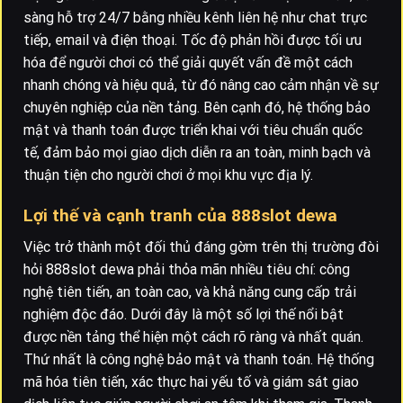
sàng hỗ trợ 24/7 bằng nhiều kênh liên hệ như chat trực
tiếp, email và điện thoại. Tốc độ phản hồi được tối ưu
hóa để người chơi có thể giải quyết vấn đề một cách
nhanh chóng và hiệu quả, từ đó nâng cao cảm nhận về sự
chuyên nghiệp của nền tảng. Bên cạnh đó, hệ thống bảo
mật và thanh toán được triển khai với tiêu chuẩn quốc
tế, đảm bảo mọi giao dịch diễn ra an toàn, minh bạch và
thuận tiện cho người chơi ở mọi khu vực địa lý.
Lợi thế và cạnh tranh của 888slot dewa
Việc trở thành một đối thủ đáng gờm trên thị trường đòi
hỏi 888slot dewa phải thỏa mãn nhiều tiêu chí: công
nghệ tiên tiến, an toàn cao, và khả năng cung cấp trải
nghiệm độc đáo. Dưới đây là một số lợi thế nổi bật
được nền tảng thể hiện một cách rõ ràng và nhất quán.
Thứ nhất là công nghệ bảo mật và thanh toán. Hệ thống
mã hóa tiên tiến, xác thực hai yếu tố và giám sát giao