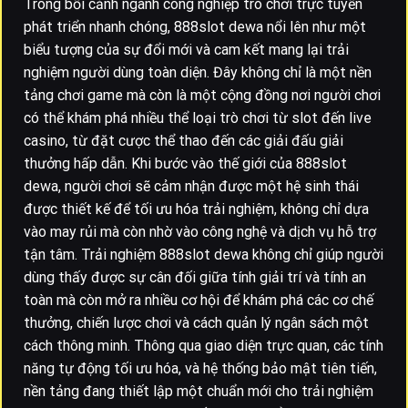
Trong bối cảnh ngành công nghiệp trò chơi trực tuyến
phát triển nhanh chóng, 888slot dewa nổi lên như một
biểu tượng của sự đổi mới và cam kết mang lại trải
nghiệm người dùng toàn diện. Đây không chỉ là một nền
tảng chơi game mà còn là một cộng đồng nơi người chơi
có thể khám phá nhiều thể loại trò chơi từ slot đến live
casino, từ đặt cược thể thao đến các giải đấu giải
thưởng hấp dẫn. Khi bước vào thế giới của 888slot
dewa, người chơi sẽ cảm nhận được một hệ sinh thái
được thiết kế để tối ưu hóa trải nghiệm, không chỉ dựa
vào may rủi mà còn nhờ vào công nghệ và dịch vụ hỗ trợ
tận tâm. Trải nghiệm 888slot dewa không chỉ giúp người
dùng thấy được sự cân đối giữa tính giải trí và tính an
toàn mà còn mở ra nhiều cơ hội để khám phá các cơ chế
thưởng, chiến lược chơi và cách quản lý ngân sách một
cách thông minh. Thông qua giao diện trực quan, các tính
năng tự động tối ưu hóa, và hệ thống bảo mật tiên tiến,
nền tảng đang thiết lập một chuẩn mới cho trải nghiệm