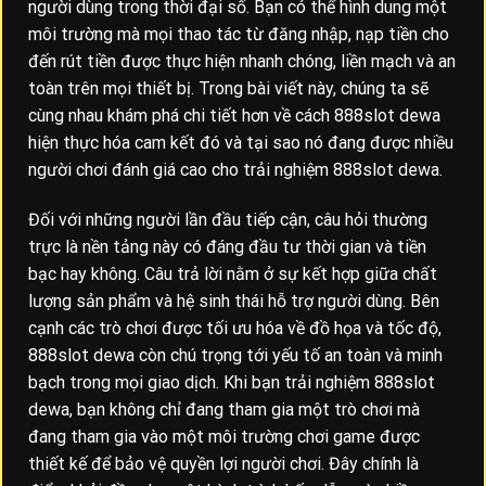
người dùng trong thời đại số. Bạn có thể hình dung một
môi trường mà mọi thao tác từ đăng nhập, nạp tiền cho
đến rút tiền được thực hiện nhanh chóng, liền mạch và an
toàn trên mọi thiết bị. Trong bài viết này, chúng ta sẽ
cùng nhau khám phá chi tiết hơn về cách 888slot dewa
hiện thực hóa cam kết đó và tại sao nó đang được nhiều
người chơi đánh giá cao cho trải nghiệm 888slot dewa.
Đối với những người lần đầu tiếp cận, câu hỏi thường
trực là nền tảng này có đáng đầu tư thời gian và tiền
bạc hay không. Câu trả lời nằm ở sự kết hợp giữa chất
lượng sản phẩm và hệ sinh thái hỗ trợ người dùng. Bên
cạnh các trò chơi được tối ưu hóa về đồ họa và tốc độ,
888slot dewa còn chú trọng tới yếu tố an toàn và minh
bạch trong mọi giao dịch. Khi bạn trải nghiệm 888slot
dewa, bạn không chỉ đang tham gia một trò chơi mà
đang tham gia vào một môi trường chơi game được
thiết kế để bảo vệ quyền lợi người chơi. Đây chính là