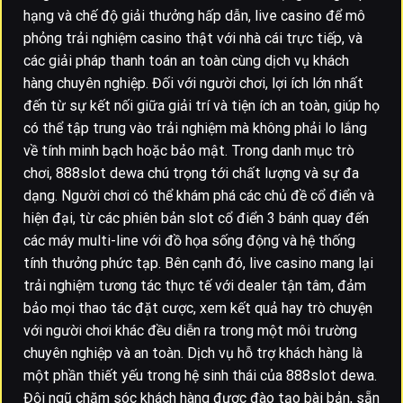
hạng và chế độ giải thưởng hấp dẫn, live casino để mô
phỏng trải nghiệm casino thật với nhà cái trực tiếp, và
các giải pháp thanh toán an toàn cùng dịch vụ khách
hàng chuyên nghiệp. Đối với người chơi, lợi ích lớn nhất
đến từ sự kết nối giữa giải trí và tiện ích an toàn, giúp họ
có thể tập trung vào trải nghiệm mà không phải lo lắng
về tính minh bạch hoặc bảo mật. Trong danh mục trò
chơi, 888slot dewa chú trọng tới chất lượng và sự đa
dạng. Người chơi có thể khám phá các chủ đề cổ điển và
hiện đại, từ các phiên bản slot cổ điển 3 bánh quay đến
các máy multi-line với đồ họa sống động và hệ thống
tính thưởng phức tạp. Bên cạnh đó, live casino mang lại
trải nghiệm tương tác thực tế với dealer tận tâm, đảm
bảo mọi thao tác đặt cược, xem kết quả hay trò chuyện
với người chơi khác đều diễn ra trong một môi trường
chuyên nghiệp và an toàn. Dịch vụ hỗ trợ khách hàng là
một phần thiết yếu trong hệ sinh thái của 888slot dewa.
Đội ngũ chăm sóc khách hàng được đào tạo bài bản, sẵn