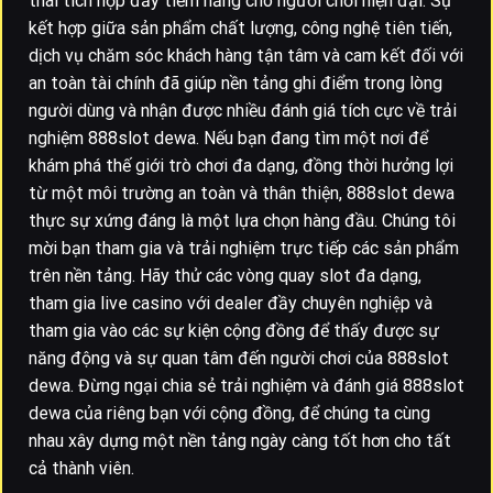
thái tích hợp đầy tiềm năng cho người chơi hiện đại. Sự
kết hợp giữa sản phẩm chất lượng, công nghệ tiên tiến,
dịch vụ chăm sóc khách hàng tận tâm và cam kết đối với
an toàn tài chính đã giúp nền tảng ghi điểm trong lòng
người dùng và nhận được nhiều đánh giá tích cực về trải
nghiệm 888slot dewa. Nếu bạn đang tìm một nơi để
khám phá thế giới trò chơi đa dạng, đồng thời hưởng lợi
từ một môi trường an toàn và thân thiện, 888slot dewa
thực sự xứng đáng là một lựa chọn hàng đầu. Chúng tôi
mời bạn tham gia và trải nghiệm trực tiếp các sản phẩm
trên nền tảng. Hãy thử các vòng quay slot đa dạng,
tham gia live casino với dealer đầy chuyên nghiệp và
tham gia vào các sự kiện cộng đồng để thấy được sự
năng động và sự quan tâm đến người chơi của 888slot
dewa. Đừng ngại chia sẻ trải nghiệm và đánh giá 888slot
dewa của riêng bạn với cộng đồng, để chúng ta cùng
nhau xây dựng một nền tảng ngày càng tốt hơn cho tất
cả thành viên.