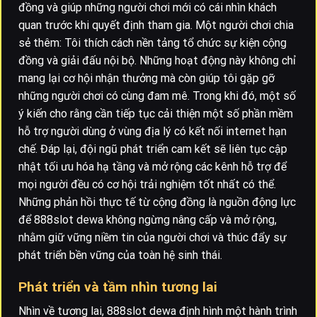
đồng và giúp những người chơi mới có cái nhìn khách
quan trước khi quyết định tham gia. Một người chơi chia
sẻ thêm: Tôi thích cách nền tảng tổ chức sự kiện cộng
đồng và giải đấu nội bộ. Những hoạt động này không chỉ
mang lại cơ hội nhận thưởng mà còn giúp tôi gặp gỡ
những người chơi có cùng đam mê. Trong khi đó, một số
ý kiến cho rằng cần tiếp tục cải thiện một số phần mềm
hỗ trợ người dùng ở vùng địa lý có kết nối internet hạn
chế. Đáp lại, đội ngũ phát triển cam kết sẽ liên tục cập
nhật tối ưu hóa hạ tầng và mở rộng các kênh hỗ trợ để
mọi người đều có cơ hội trải nghiệm tốt nhất có thể.
Những phản hồi thực tế từ cộng đồng là nguồn động lực
để 888slot dewa không ngừng nâng cấp và mở rộng,
nhằm giữ vững niềm tin của người chơi và thúc đẩy sự
phát triển bền vững của toàn hệ sinh thái.
Phát triển và tầm nhìn tương lai
Nhìn về tương lai, 888slot dewa định hình một hành trình