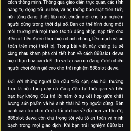
cách thông minh. Thông qua giao diện trực quan, các tính
năng tự động tối ưu hóa, và hệ thống bảo mật tiên tiến,
nền tảng đang thiết lập một chuẩn mới cho trải nghiệm
người dùng trong thời đại số. Bạn có thể hình dung một
môi trường mà mọi thao tác từ đăng nhập, nạp tiền cho
đến rút tiền được thực hiện nhanh chóng, liền mạch và an
toàn trên mọi thiết bị. Trong bài viết này, chúng ta sẽ
cùng nhau khám phá chi tiết hơn về cách 888slot dewa
hiện thực hóa cam kết đó và tại sao nó đang được nhiều
người chơi đánh giá cao cho trải nghiệm 888slot dewa.
Đối với những người lần đầu tiếp cận, câu hỏi thường
trực là nền tảng này có đáng đầu tư thời gian và tiền
bạc hay không. Câu trả lời nằm ở sự kết hợp giữa chất
lượng sản phẩm và hệ sinh thái hỗ trợ người dùng. Bên
cạnh các trò chơi được tối ưu hóa về đồ họa và tốc độ,
888slot dewa còn chú trọng tới yếu tố an toàn và minh
bạch trong mọi giao dịch. Khi bạn trải nghiệm 888slot