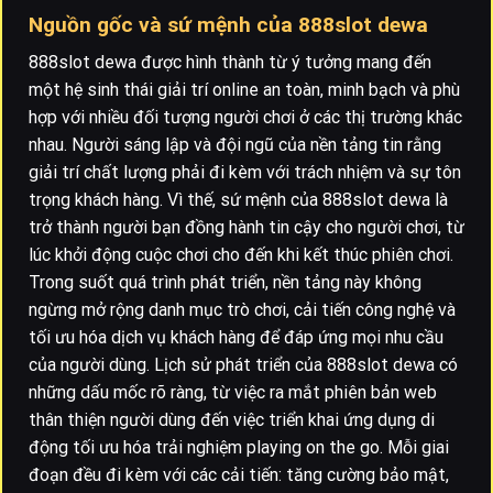
Nguồn gốc và sứ mệnh của 888slot dewa
888slot dewa được hình thành từ ý tưởng mang đến
một hệ sinh thái giải trí online an toàn, minh bạch và phù
hợp với nhiều đối tượng người chơi ở các thị trường khác
nhau. Người sáng lập và đội ngũ của nền tảng tin rằng
giải trí chất lượng phải đi kèm với trách nhiệm và sự tôn
trọng khách hàng. Vì thế, sứ mệnh của 888slot dewa là
trở thành người bạn đồng hành tin cậy cho người chơi, từ
lúc khởi động cuộc chơi cho đến khi kết thúc phiên chơi.
Trong suốt quá trình phát triển, nền tảng này không
ngừng mở rộng danh mục trò chơi, cải tiến công nghệ và
tối ưu hóa dịch vụ khách hàng để đáp ứng mọi nhu cầu
của người dùng. Lịch sử phát triển của 888slot dewa có
những dấu mốc rõ ràng, từ việc ra mắt phiên bản web
thân thiện người dùng đến việc triển khai ứng dụng di
động tối ưu hóa trải nghiệm playing on the go. Mỗi giai
đoạn đều đi kèm với các cải tiến: tăng cường bảo mật,