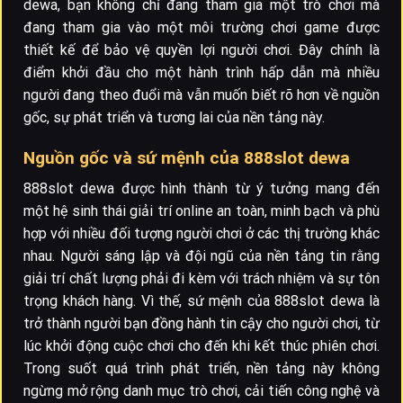
dewa, bạn không chỉ đang tham gia một trò chơi mà
đang tham gia vào một môi trường chơi game được
thiết kế để bảo vệ quyền lợi người chơi. Đây chính là
điểm khởi đầu cho một hành trình hấp dẫn mà nhiều
người đang theo đuổi mà vẫn muốn biết rõ hơn về nguồn
gốc, sự phát triển và tương lai của nền tảng này.
Nguồn gốc và sứ mệnh của 888slot dewa
888slot dewa được hình thành từ ý tưởng mang đến
một hệ sinh thái giải trí online an toàn, minh bạch và phù
hợp với nhiều đối tượng người chơi ở các thị trường khác
nhau. Người sáng lập và đội ngũ của nền tảng tin rằng
giải trí chất lượng phải đi kèm với trách nhiệm và sự tôn
trọng khách hàng. Vì thế, sứ mệnh của 888slot dewa là
trở thành người bạn đồng hành tin cậy cho người chơi, từ
lúc khởi động cuộc chơi cho đến khi kết thúc phiên chơi.
Trong suốt quá trình phát triển, nền tảng này không
ngừng mở rộng danh mục trò chơi, cải tiến công nghệ và