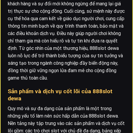
khách hàng và sự đổi mới không ngừng để mang lại giá
trị thực sự cho cộng đồng. Cuối cùng, sứ mệnh này được
cụ thể hóa qua cam kết về giáo dục người chơi, cung cấp
thông tin minh bạch về quy trình thanh toán, bảo mật và
các điều khoản dịch vụ. Điều này giúp người chơi không
chỉ tham gia mà còn hiểu rõ và tự tin khi đưa ra quyết
định. Từ góc nhìn của một thương hiệu, 888slot dewa
luôn nỗ lực để trở thành biểu tượng của sự tin tưởng và
sáng tạo trong ngành công nghiệp đầy biến động này,
đồng thời giữ vững ngọn lửa đam mê cho cộng đồng
game thủ toàn cầu.
Sản phẩm và dịch vụ cốt lõi của 888slot
dewa
Quy mô và sự đa dạng của sản phẩm là một trong
những yếu tố làm nên sức hấp dẫn của 888slot dewa.
Nền tảng này tập trung vào các sản phẩm và dịch vụ cốt
lõi gồm: các trò chơi slot với chủ đề đa dạng, bảng xếp