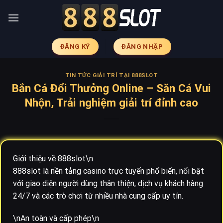
Skip
to
content
ĐĂNG KÝ
ĐĂNG NHẬP
TIN TỨC GIẢI TRÍ TẠI 888SLOT
Bắn Cá Đổi Thưởng Online – Săn Cá Vui
Nhộn, Trải nghiệm giải trí đỉnh cao
Giới thiệu về 888slot
\n
888slot là nền tảng casino trực tuyến phổ biến, nổi bật
với giao diện người dùng thân thiện, dịch vụ khách hàng
24/7 và các trò chơi từ nhiều nhà cung cấp uy tín.
\n
An toàn và cấp phép
\n