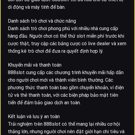
di động và máy tính để bàn.
Danh sách trò chơi và chức năng
Danh sách trò chơi phong phú với nhiều nhà cung cấp
hàng đầu. Người chơi có thể thử slot miễn phí trước khi
cược thật, truy cập các bảng cược có live dealer và xem
thống kê trò chơi để đưa ra quyết định hợp lý.
Khuyến mãi và thanh toán
888slot cung cấp các chương trình khuyến mãi hấp dẫn
cho người chơi mới và thành viên bình thường. Các
phương thức thanh toán bao gồm chuyển khoản, ví điện
tử và thẻ thanh toán, với các biện pháp bảo mật tiên
tiến để đảm bảo giao dịch an toàn.
Kết luận và lưu ý an toàn
Trải nghiệm trên 888slot có thể mang lại nhiều cơ hội
thắng lớn, nhưng người chơi nên đặt giới hạn chi tiêu và