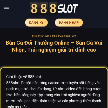
Skip
to
content
ĐĂNG KÝ
ĐĂNG NHẬP
TIN TỨC GIẢI TRÍ TẠI 888SLOT
Bắn Cá Đổi Thưởng Online – Săn Cá Vui
Nhộn, Trải nghiệm giải trí đỉnh cao
Giới thiệu về 888slot
888slot là một nền tảng casino trực tuyến nổi tiếng với
danh mục trò chơi đa dạng, từ slot video đến bảng cược
live. Nền tảng này tập trung vào trải nghiệm người dùng
mượt mà, giao diện thân thiện và các phương thức thanh
toán an toàn.