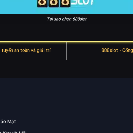
Tại sao chọn 888slot
tuyến an toàn và giải trí
888slot - Cổng
Bảo Mật