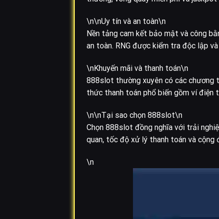
\n
\n
Uy tín và an toàn
\n
Nền tảng cam kết bảo mật và công bằng
an toàn. RNG được kiểm tra độc lập và 
\n
Khuyến mãi và thanh toán
\n
888slot thường xuyên có các chương t
thức thanh toán phổ biến gồm ví điện 
\n
\n
Tại sao chọn 888slot
\n
Chọn 888slot đồng nghĩa với trải nghiệ
quan, tốc độ xử lý thanh toán và cộng 
\n