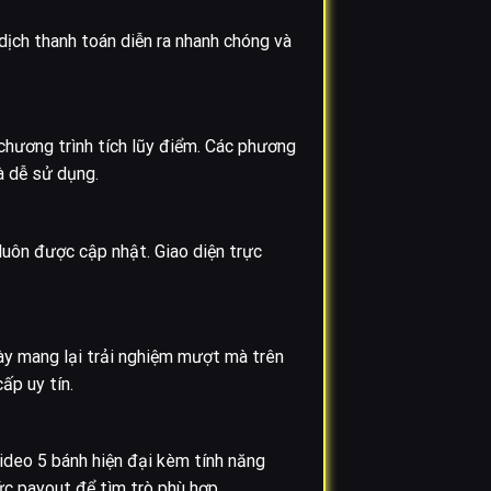
ịch thanh toán diễn ra nhanh chóng và
hương trình tích lũy điểm. Các phương
à dễ sử dụng.
luôn được cập nhật. Giao diện trực
 này mang lại trải nghiệm mượt mà trên
ấp uy tín.
ideo 5 bánh hiện đại kèm tính năng
ức payout để tìm trò phù hợp.